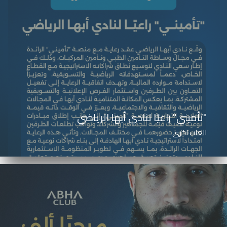
"تأميني" راعيًا لنادي أبها الرياضي
العاب اخرى