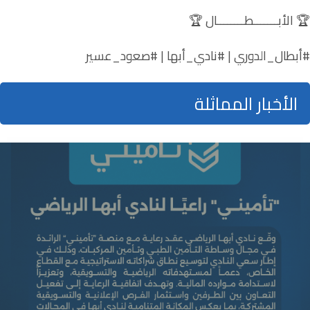
🏆 الأبـــــــطــــــــال 🏆
‏⁧‫#أبطال_الدوري‬⁩ | ⁧‫#نادي_أبها‬⁩ | ⁧‫#صعود_عسير
الأخبار المماثلة