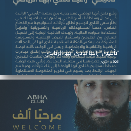
"تأميني" راعيًا لنادي أبها الرياضي
العاب اخرى