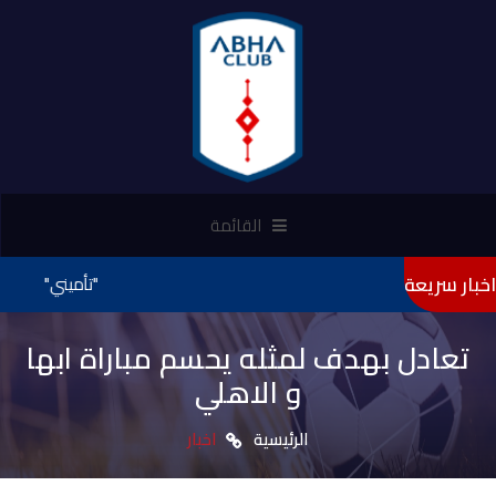
القائمة
اخبار سريعة
"تأميني" راعيًا لنادي أبها ا
تعادل بهدف لمثله يحسم مباراة ابها
و الاهلي
الرئيسية
اخبار