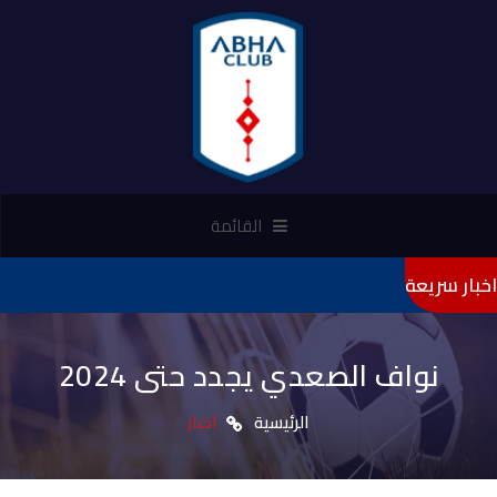
القائمة
اخبار سريعة
"تأميني"
نواف الصعدي يجدد حتى 2024
الرئيسية
اخبار