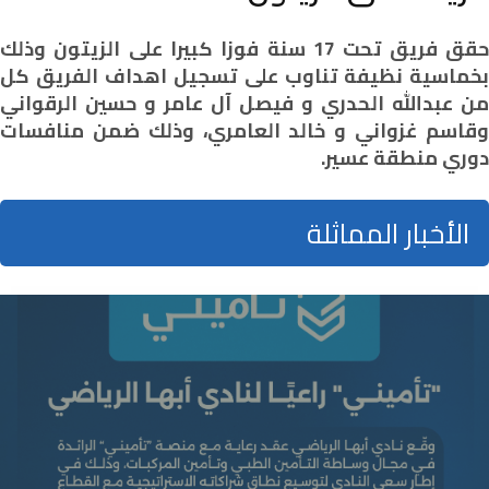
حقق فريق تحت 17 سنة فوزا كبيرا على الزيتون وذلك
بخماسية نظيفة تناوب على تسجيل اهداف الفريق كل
من عبدالله الحدري و فيصل آل عامر و حسين الرقواني
وقاسم غزواني و خالد العامري، وذلك ضمن منافسات
دوري منطقة عسير.
الأخبار المماثلة