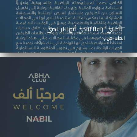
"تأميني" راعيًا لنادي أبها الرياضي
العاب اخرى