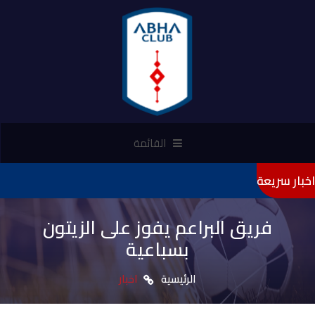
القائمة
اخبار سريعة
"تأميني" راعيًا 
فريق البراعم يفوز على الزيتون
بسباعية
الرئيسية
اخبار