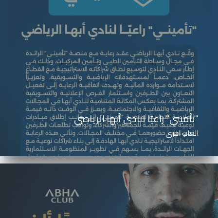
"تأميني" راعيًا لنادي أبها الرياضي
العاب اخرى