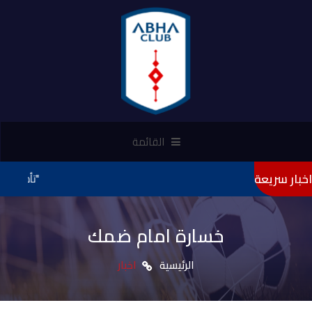
القائمة
اخبار سريعة
"تأميني" راعيًا لنادي 
خسارة امام ضمك
الرئيسية
اخبار