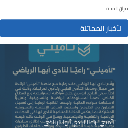
مران السلة
الأخبار المماثلة
"تأميني" راعيًا لنادي أبها الرياضي