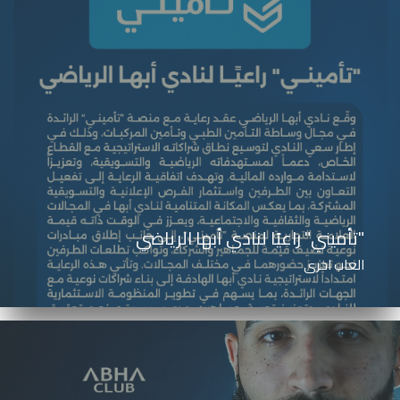
"تأميني" راعيًا لنادي أبها الرياضي
العاب اخرى