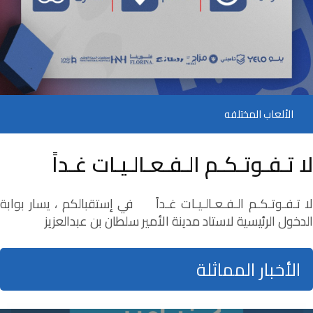
الألعاب المختلفه
لا تـفـوتـكـم الـفـعـالـيـات غـداً
لا تـفـوتـكـم الـفـعـالـيـات غـداً في إستقبالكم ، يسار بوابة
الدخول الرئيسية لاستاد مدينة الأمير سلطان بن عبدالعزيز
الأخبار المماثلة