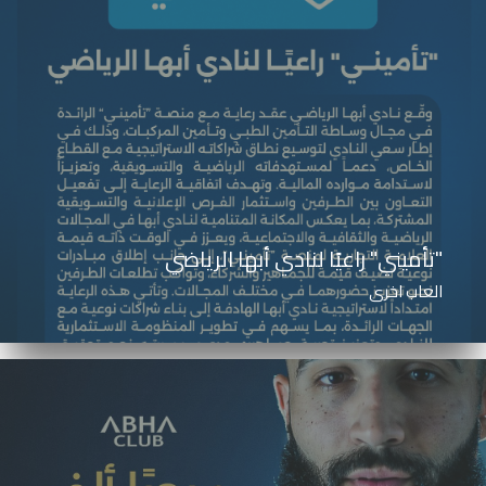
"تأميني" راعيًا لنادي أبها الرياضي
العاب اخرى