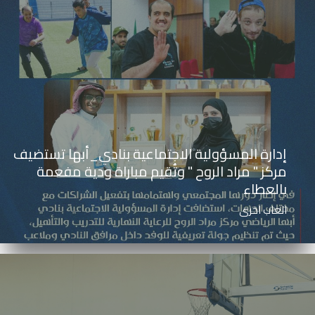
إدارة المسؤولية الاجتماعية بنادي_أبها تستضيف
مركز " مراد الروح " وتُقيم مباراة ودية مفعمة
بالعطاء
العاب اخرى