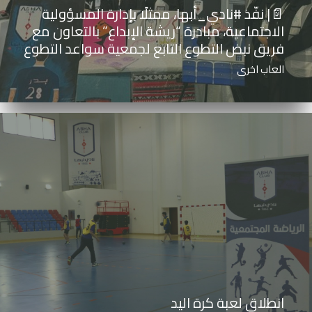
📄| نفّذ ⁧‫#نادي_أبها‬⁩، ممثلًا بإدارة المسؤولية
الاجتماعية، مبادرة “ريشة الإبداع” بالتعاون مع
فريق نبض التطوع التابع لجمعية سواعد التطوع
العاب اخرى
انطلاق لعبة كرة اليد