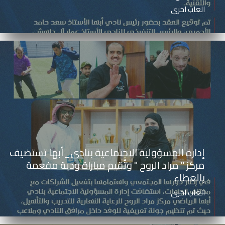
العاب اخرى
إدارة المسؤولية الاجتماعية بنادي_أبها تستضيف
مركز " مراد الروح " وتُقيم مباراة ودية مفعمة
بالعطاء
العاب اخرى