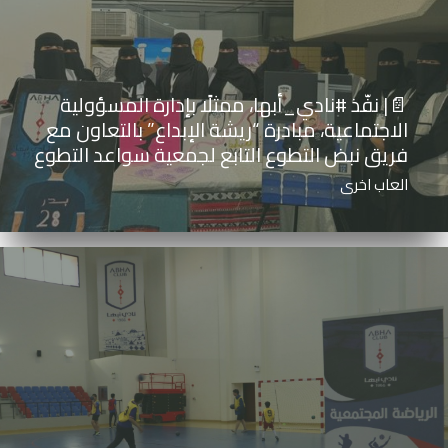
📄| نفّذ ⁧‫#نادي_أبها‬⁩، ممثلًا بإدارة المسؤولية
الاجتماعية، مبادرة “ريشة الإبداع” بالتعاون مع
فريق نبض التطوع التابع لجمعية سواعد التطوع
العاب اخرى